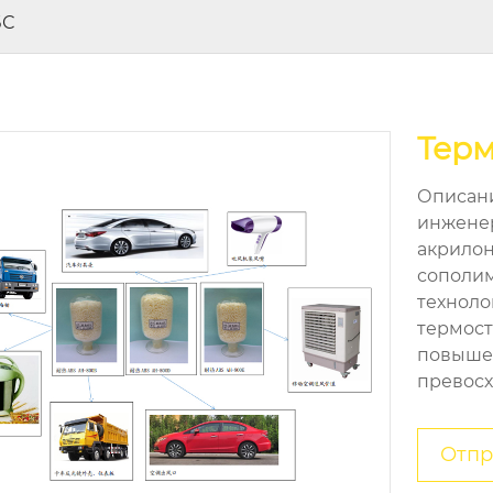
БС
Терм
Описани
инженер
акрилон
сополим
техноло
термост
повышен
превосх
Отпр