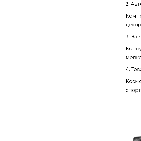
2. Ав
Компо
декор
3. Эл
Корпу
мелко
4. То
Косме
спор