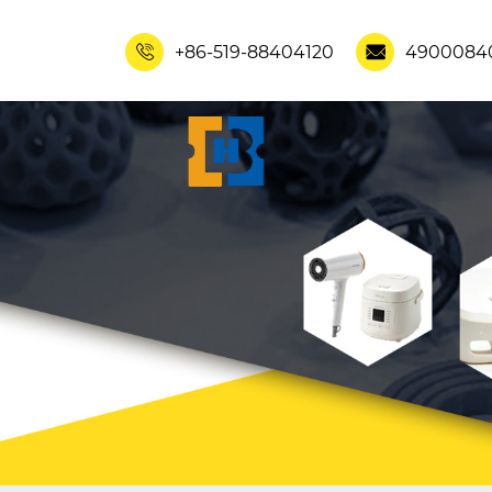
+86-519-88404120
4900084

