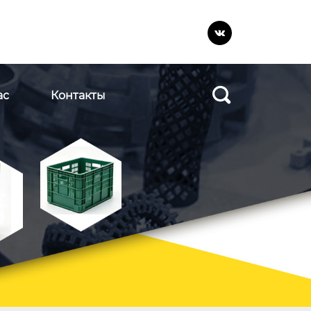


ас
Контакты