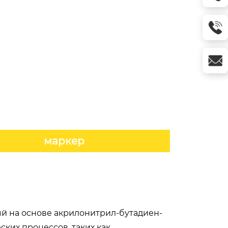
маркер
й на основе акрилонитрил-бутадиен-
ких процессов, таких как