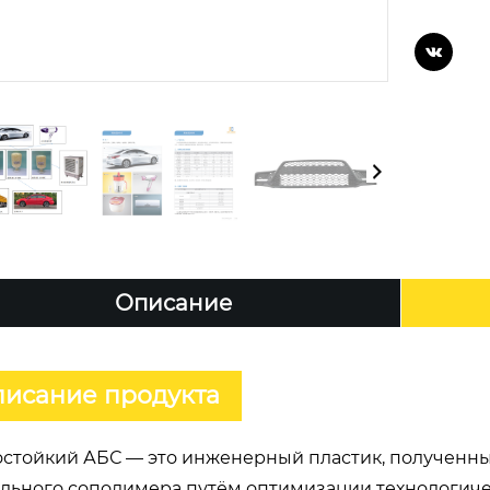

Описание
исание продукта
стойкий АБС — это инженерный пластик, полученны
льного сополимера путём оптимизации технологичес