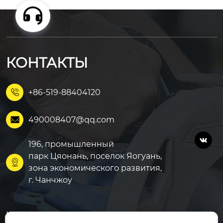
КОНТАКТЫ
+86-519-88404120

490008407@qq.com


196, промышленный
парк Цяонань, поселок Яогуань,

зона экономического развития,
г. Чанчжоу
Модифицированный АБ
Главная