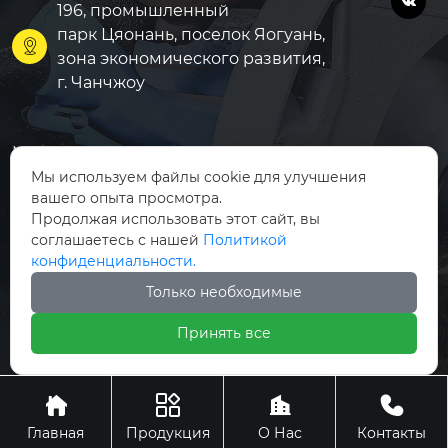

196, промышленный
парк Цяонань, поселок Яогуань,

зона экономического развития,
г. Чанчжоу
Модифицированный АБ
Главная
С
Мы используем файлы cookie для улучшения
Продукция
вашего опыта просмотра.
Модифицированный ПА
Продолжая использовать этот сайт, вы
Новости
соглашаетесь с нашей
Политикой
Модифицированный PB
конфиденциальности.
О Нас
T
Только необходимые
Контакты
Модифицированный ПК
Принять все
Модифицированный PP




Авторские права © АО Чанчжоу Ханьбан инженерные
пластики
Главная
Продукция
О Нас
Контакты