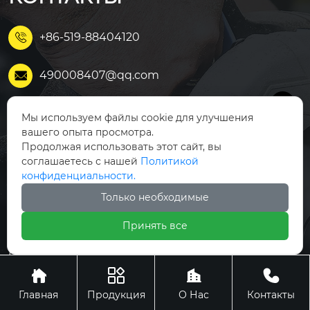
+86-519-88404120

490008407@qq.com


196, промышленный
Мы используем файлы cookie для улучшения
парк Цяонань, поселок Яогуань,
вашего опыта просмотра.

зона экономического развития,
Продолжая использовать этот сайт, вы
г. Чанчжоу
соглашаетесь с нашей
Политикой
конфиденциальности.
Только необходимые
Модифицированный АБ
Главная
С
Принять все
Продукция
Модифицированный ПА
Новости




Модифицированный PB
О Нас
T
Главная
Продукция
О Нас
Контакты