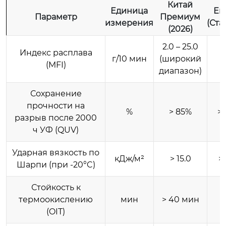
Китай
Единица
Ев
Параметр
Премиум
измерения
(Ста
(2026)
2.0 – 25.0
Индекс расплава
3
г/10 мин
(широкий
(MFI)
2
диапазон)
Сохранение
прочности на
%
> 85%
>
разрыв после 2000
ч УФ (QUV)
Ударная вязкость по
кДж/м²
> 15.0
> 
Шарпи (при -20°C)
Стойкость к
>
термоокислению
мин
> 40 мин
(OIT)