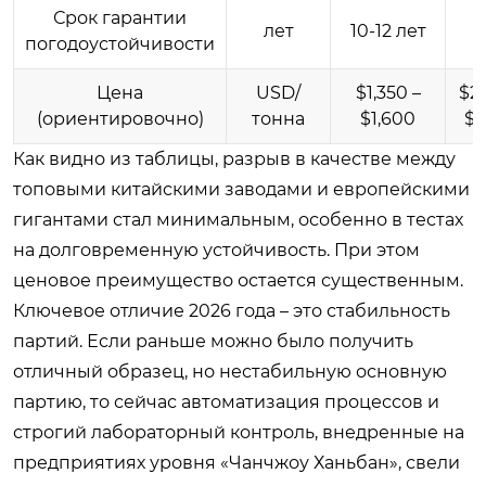
Срок гарантии
1
лет
10-12 лет
погодоустойчивости
Цена
USD/
$1,350 –
$2,
(ориентировочно)
тонна
$1,600
$2
Как видно из таблицы, разрыв в качестве между
топовыми китайскими заводами и европейскими
гигантами стал минимальным, особенно в тестах
на долговременную устойчивость. При этом
ценовое преимущество остается существенным.
Ключевое отличие 2026 года – это стабильность
партий. Если раньше можно было получить
отличный образец, но нестабильную основную
партию, то сейчас автоматизация процессов и
строгий лабораторный контроль, внедренные на
предприятиях уровня «Чанчжоу Ханьбан», свели