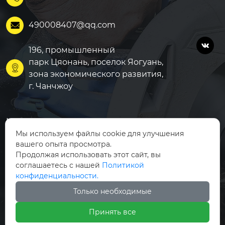
490008407@qq.com


196, промышленный
парк Цяонань, поселок Яогуань,

зона экономического развития,
г. Чанчжоу
Модифицированный АБ
Главная
С
Мы используем файлы cookie для улучшения
Продукция
вашего опыта просмотра.
Модифицированный ПА
Продолжая использовать этот сайт, вы
Новости
соглашаетесь с нашей
Политикой
Модифицированный PB
конфиденциальности.
О Нас
T
Только необходимые
Контакты
Модифицированный ПК
Принять все
Модифицированный PP