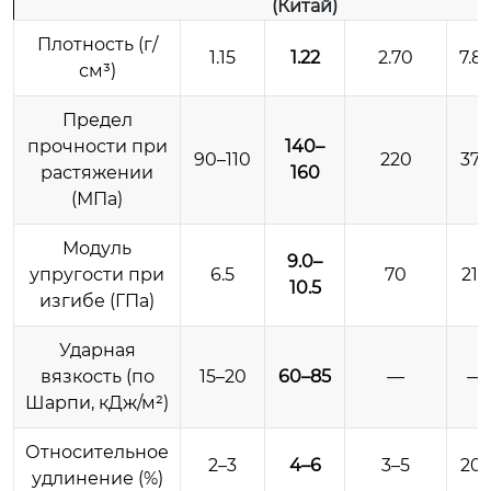
(Китай)
Плотность (г/
1.15
1.22
2.70
7.8
см³)
Предел
прочности при
140–
90–110
220
37
растяжении
160
(МПа)
Модуль
9.0–
упругости при
6.5
70
210
10.5
изгибе (ГПа)
Ударная
вязкость (по
15–20
60–85
—
—
Шарпи, кДж/м²)
Относительное
2–3
4–6
3–5
20
удлинение (%)