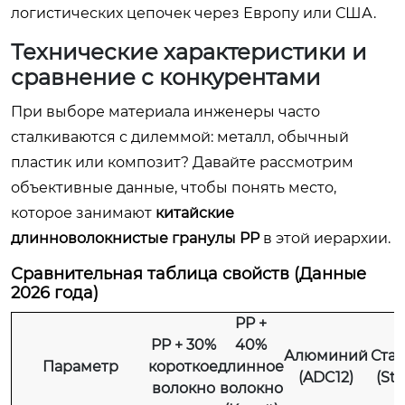
логистических цепочек через Европу или США.
Технические характеристики и
сравнение с конкурентами
При выборе материала инженеры часто
сталкиваются с дилеммой: металл, обычный
пластик или композит? Давайте рассмотрим
объективные данные, чтобы понять место,
которое занимают
китайские
длинноволокнистые гранулы PP
в этой иерархии.
Сравнительная таблица свойств (Данные
2026 года)
PP +
PP + 30%
40%
Алюминий
Стал
Параметр
короткое
длинное
(ADC12)
(St3
волокно
волокно