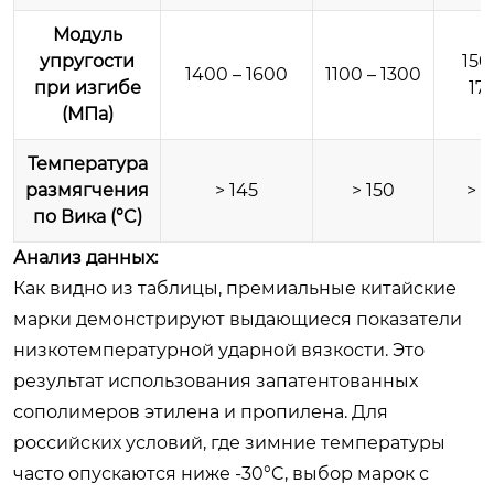
Модуль
упругости
150
1400 – 1600
1100 – 1300
при изгибе
17
(МПа)
Температура
размягчения
> 145
> 150
> 1
по Вика (°C)
Анализ данных:
Как видно из таблицы, премиальные китайские
марки демонстрируют выдающиеся показатели
низкотемпературной ударной вязкости. Это
результат использования запатентованных
сополимеров этилена и пропилена. Для
российских условий, где зимние температуры
часто опускаются ниже -30°C, выбор марок с