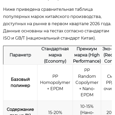
Ниже приведена сравнительная таблица
популярных марок китайского производства,
доступных на рынке в первом квартале 2026 года.
Данные основаны на тестах согласно стандартам
ISO и GB/T (национальный стандарт Китая).
Стандартная
Премиум
Эко-м
Параметр
марка
марка (High
(Recy
(Economy)
Performance)
Cont
PP
PP
Random
См
Базовый
Homopolymer
Copolymer
PP/P
полимер
+ EPDM
+ Nano-
очис
EPDM
10-15%
Содержание
15-20%
(Нано-
20-