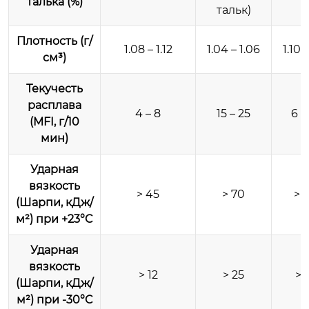
талька (%)
тальк)
Плотность (г/
1.08 – 1.12
1.04 – 1.06
1.10 –
см³)
Текучесть
расплава
4 – 8
15 – 25
6 –
(MFI, г/10
мин)
Ударная
вязкость
> 45
> 70
> 
(Шарпи, кДж/
м²) при +23°C
Ударная
вязкость
> 12
> 25
> 
(Шарпи, кДж/
м²) при -30°C