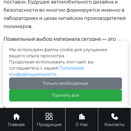
поставок. Будущее автомобильного дизайна и
безопасности во многом формируется именно в
лабораториях и цехах китайских производителей
полимеров.
Правильный выбор материала сегодня — это
гарантия надежности вашего автомобиля завтра.
Мы используем файлы cookie для улучшения
Изучайте спецификации, запрашивайте образцы
вашего опыта просмотра.
Продолжая использовать этот сайт, вы
и не бойтесь экспериментировать с новыми
соглашаетесь с нашей
Политикой
марками, ведь прогресс не стоит на месте.
конфиденциальности.
Только необходимые
Принять все
Источник: Государственный совет КНР (Политика
развития новой энергетики и материалов 2025-2030)
Источник: РБК (Обзор рынка полимеров в России и




импорт из Азии, январь 2026)
Главная
Продукция
О Нас
Контакты
Источник: Kingfa Science & Technology (Технический