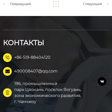
Предыдущий
Следующий
КОНТАКТЫ
+86-519-88404120

490008407@qq.com


196, промышленный
парк Цяонань, поселок Яогуань,

зона экономического развития,
г. Чанчжоу