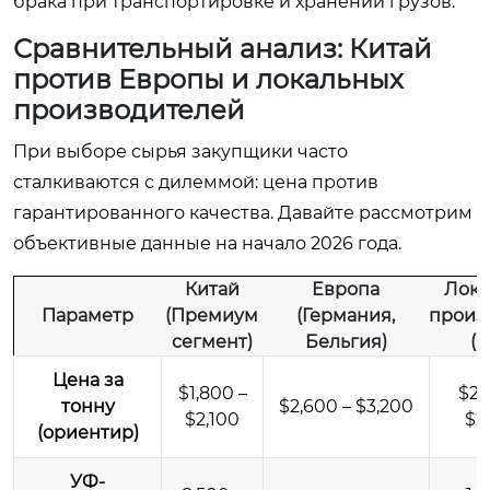
брака при транспортировке и хранении грузов.
Сравнительный анализ: Китай
против Европы и локальных
производителей
При выборе сырья закупщики часто
сталкиваются с дилеммой: цена против
гарантированного качества. Давайте рассмотрим
объективные данные на начало 2026 года.
Китай
Европа
Лока
Параметр
(Премиум
(Германия,
произ
сегмент)
Бельгия)
(С
Цена за
$1,800 –
$2,
тонну
$2,600 – $3,200
$2,100
$2
(ориентир)
УФ-