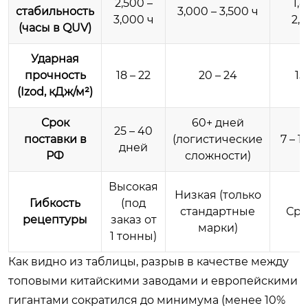
2,500 –
1,
стабильность
3,000 – 3,500 ч
3,000 ч
2,2
(часы в QUV)
Ударная
прочность
18 – 22
20 – 24
15
(Izod, кДж/м²)
Срок
60+ дней
25 – 40
поставки в
(логистические
7 – 1
дней
РФ
сложности)
Высокая
Низкая (только
Гибкость
(под
стандартные
Сре
рецептуры
заказ от
марки)
1 тонны)
Как видно из таблицы, разрыв в качестве между
топовыми китайскими заводами и европейскими
гигантами сократился до минимума (менее 10%