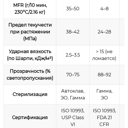
MFR (г/10 мин,
35–50
4–8
230°C/2.16 кг)
Предел текучести
при растяжении
38–42
24–28
(МПа)
Ударная вязкость
> 15 (не
2.5–3.5
(по Шарпи, кДж/м²)
ломается)
Прозрачность (%
70–75
88–92
светопропускания)
Автоклав,
Гамма,
Стерилизация
ЭО, Гамма
ЭО
ISO 10993,
ISO 10993,
Сертификация
USP Class
FDA 21
VI
CFR