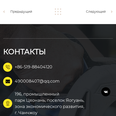
Предыдущий
Следующий
КОНТАКТЫ
+86-519-88404120

490008407@qq.com


196, промышленный
парк Цяонань, поселок Яогуань,

зона экономического развития,
г. Чанчжоу