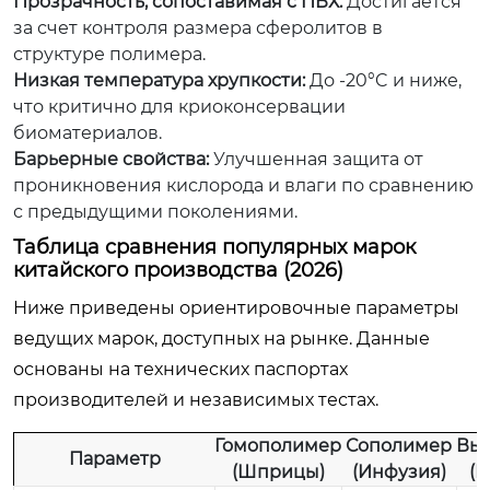
Прозрачность, сопоставимая с ПВХ:
Достигается
за счет контроля размера сферолитов в
структуре полимера.
Низкая температура хрупкости:
До -20°C и ниже,
что критично для криоконсервации
биоматериалов.
Барьерные свойства:
Улучшенная защита от
проникновения кислорода и влаги по сравнению
с предыдущими поколениями.
Таблица сравнения популярных марок
китайского производства (2026)
Ниже приведены ориентировочные параметры
ведущих марок, доступных на рынке. Данные
основаны на технических паспортах
производителей и независимых тестах.
Гомополимер
Сополимер
Вы
Параметр
(Шприцы)
(Инфузия)
(