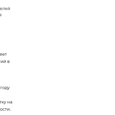
телей
а
яет
ий в
 году
тку на
ости.