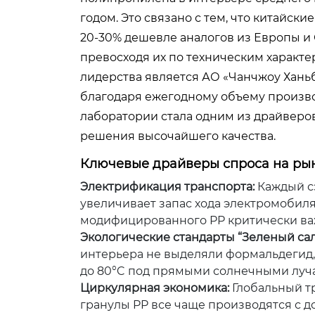
годом. Это связано с тем, что китайск
20-30% дешевле аналогов из Европы и С
превосходя их по техническим характ
лидерства является АО «Чанчжоу Хань
благодаря ежегодному объему произво
лаборатории стала одним из драйверо
решения высочайшего качества.
Ключевые драйверы спроса на рын
Электрификация транспорта:
Каждый с
увеличивает запас хода электромобиля
модифицированного PP критически ва
Экологические стандарты “Зеленый сал
интерьера не выделяли формальдегид,
до 80°C под прямыми солнечными луч
Циркулярная экономика:
Глобальный т
гранулы PP все чаще производятся с 