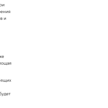
при
рения
в и
же
глощая
бящих
будет