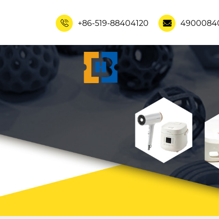
+86-519-88404120
4900084

