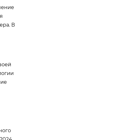
чение
я
ера. В
воей
логии
ние
ного
 2024