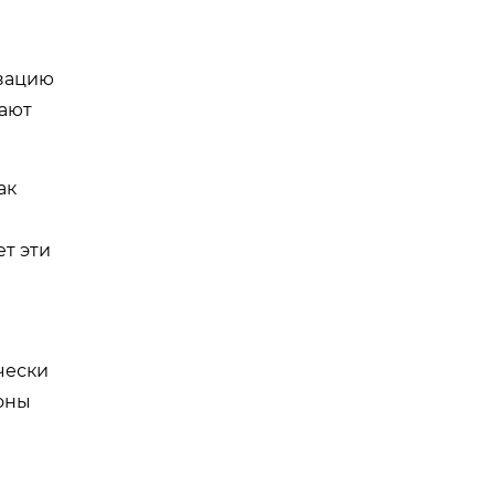
азацию
вают
ак
ет эти
чески
оны