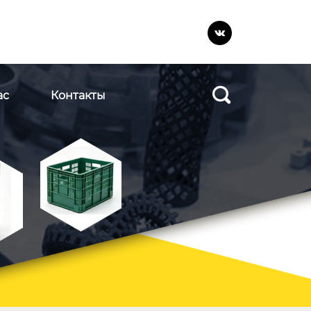


ас
Контакты