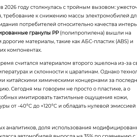
в 2026 году столкнулась с тройным вызовом: ужесто
я, требование к снижению массы электромобилей дл
идания потребителей относительно качества интерь
ированные гранулы PP
(полипропилена) вышли на
 дорогие материалы, такие как АБС-пластик (ABS) и
них компонентах.
емя считался материалом второго эшелона из-за с
мпературах и склонности к царапинам. Однако техно
и китайскими химическими концернами за послед
ию. Сегодня мы говорим не просто о пластике, а о
собных имитировать тактильные ощущения кожи,
ы от -40°C до +120°C и обладать нулевой эмиссией
ых аналитиков, доля использования модифицирован
класса автомобилей выросла на 35% по сравнению с