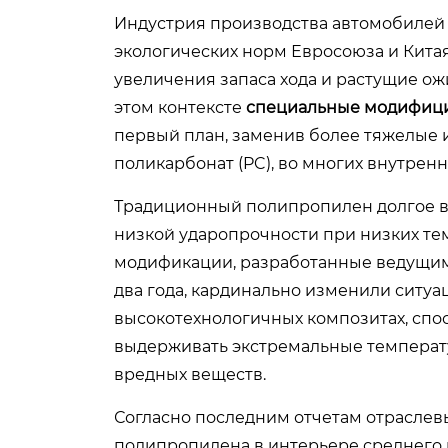
Индустрия производства автомобилей 
экологических норм Евросоюза и Кита
увеличения запаса хода и растущие ож
этом контексте
специальные модифиц
первый план, заменив более тяжелые и
поликарбонат (PC), во многих внутрен
Традиционный полипропилен долгое вр
низкой ударопрочности при низких те
модификации, разработанные ведущим
два года, кардинально изменили ситуац
высокотехнологичных композитах, спо
выдерживать экстремальные температур
вредных веществ.
Согласно последним отчетам отраслев
полипропилена в интерьере среднего 