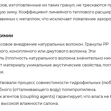
ов, изготовленные из таких гранул, не трескаются 
вую зиму. Коэффициент линейного теплового расши
тавимых с металлом, что исключает появление зазоро
химии
совое внедрение натуральных волокон. Гранулы PP
ого, конопляного или джутового волокна. Эти
ль (плотность натурального волокна значительно ни
ют материалу уникальные акустические свойства, по
и.
твовали процесс совместимости гидрофильных (лю
бного (отталкивающего воду) полипропилена.
гентов (coupling agents) гарантирует, что влага не 
х высокой влажности салона.