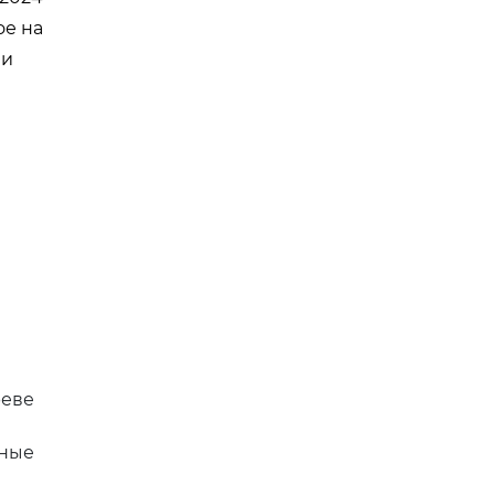
ое на
 и
реве
нные