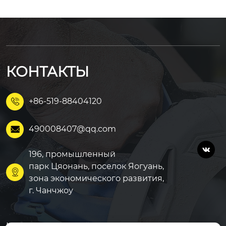
КОНТАКТЫ
+86-519-88404120

490008407@qq.com


196, промышленный
парк Цяонань, поселок Яогуань,

зона экономического развития,
г. Чанчжоу
Модифицированный АБ
Главная