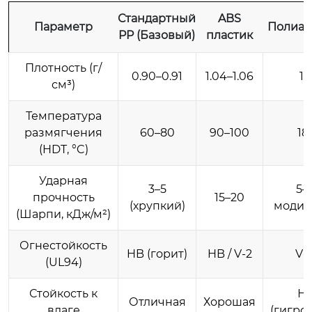
Стандартный
ABS
Параметр
Полиами
PP (Базовый)
пластик
Плотность (г/
0.90–0.91
1.04–1.06
1.
см³)
Температура
размягчения
60–80
90–100
18
(HDT, °C)
Ударная
3–5
5–
прочность
15–20
(хрупкий)
модиф
(Шарпи, кДж/м²)
Огнестойкость
HB (горит)
HB / V-2
V-2
(UL94)
Стойкость к
Ни
Отличная
Хорошая
влаге
(гигро