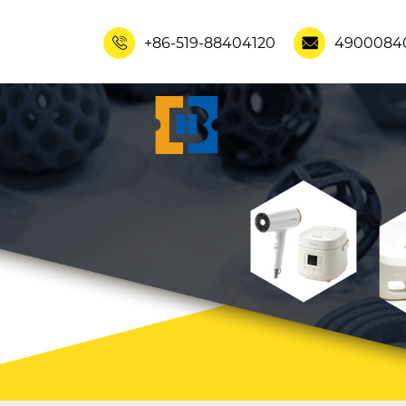
+86-519-88404120
4900084

