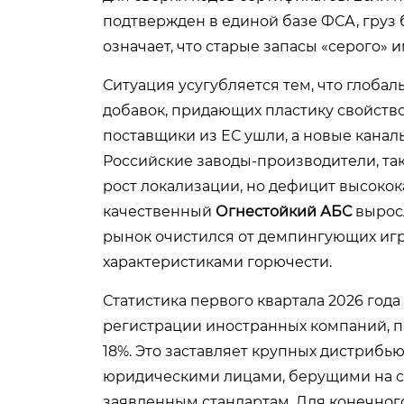
подтвержден в единой базе ФСА, груз 
означает, что старые запасы «серого» 
Ситуация усугубляется тем, что глоба
добавок, придающих пластику свойство
поставщики из ЕС ушли, а новые канал
Российские заводы-производители, так
рост локализации, но дефицит высокок
качественный
Огнестойкий АБС
выросл
рынок очистился от демпингующих иг
характеристиками горючести.
Статистика первого квартала 2026 года
регистрации иностранных компаний, 
18%. Это заставляет крупных дистриб
юридическими лицами, берущими на се
заявленным стандартам. Для конечного 