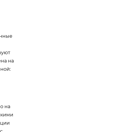
онные
руют
ена на
ной:
о на
скими
кции
 с