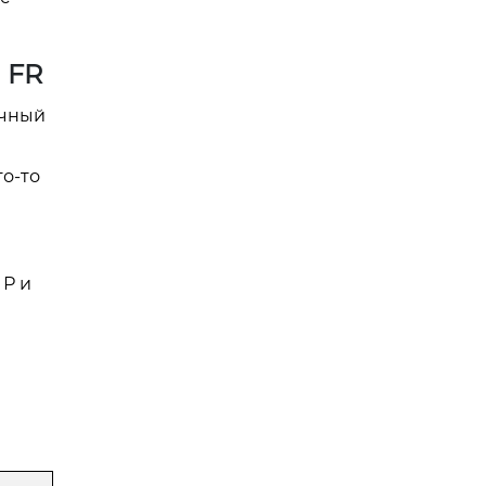
 FR
очный
то-то
 Р и