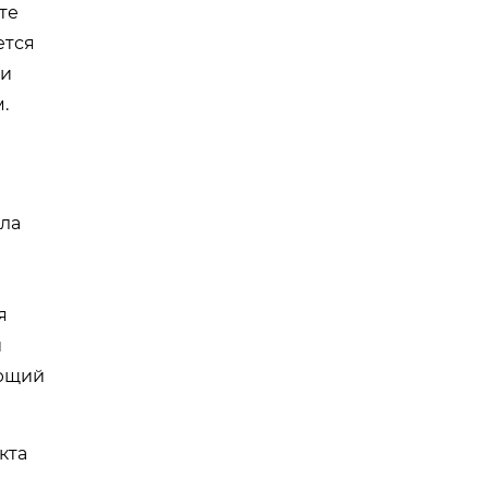
те
ется
 и
.
ла
я
й
ающий
кта