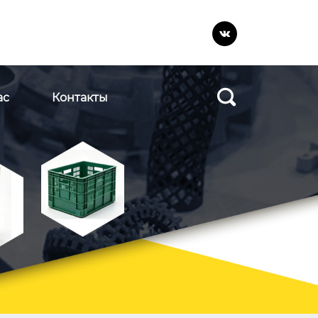


ас
Контакты