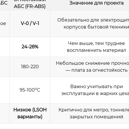
АБС
Значение для проекта
АБС (FR-ABS)
Обязательно для электрощит
ное
V-0 / V-1
корпусов бытовой техник
Чем выше, тем труднее
24-28%
воспламенить материал
Небольшое снижение прочно
180-220
— плата за огнестойкость
Важно учитывать при
95-100°C
эксплуатации в жарких цех
Низкое (LSOH
Критично для метро, тоннел
варианты)
закрытых помещений