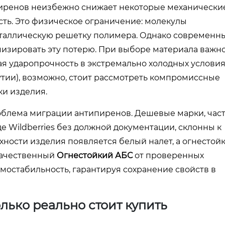
пиренов неизбежно снижает некоторые механически
ость. Это физическое ограничение: молекулы
таллическую решетку полимера. Однако современн
изировать эту потерю. При выборе материала важн
ая ударопрочность в экстремально холодных условия
утии), возможно, стоит рассмотреть компромиссные
ки изделия.
облема миграции антипиренов. Дешевые марки, час
 Wildberries без должной документации, склонны к
ности изделия появляется белый налет, а огнестой
 Качественный
Огнестойкий АБС
от проверенных
мостабильность, гарантируя сохранение свойств в
лько реально стоит купить