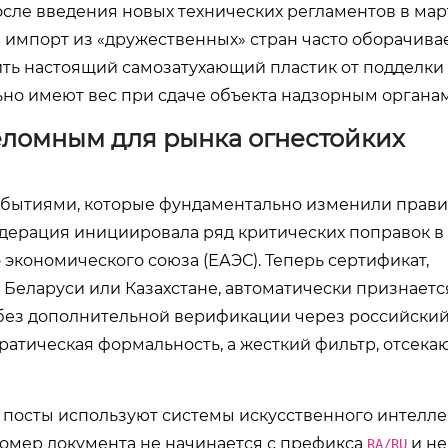
сле введения новых технических регламентов в мар
й импорт из «дружественных» стран часто оборачива
ить настоящий самозатухающий пластик от подделки
ьно имеют вес при сдаче объекта надзорным органам
реломным для рынка огнестойких
бытиями, которые фундаментально изменили прави
едерация инициировала ряд критических поправок в
экономического союза (ЕАЭС). Теперь сертификат,
еларуси или Казахстане, автоматически признаетс
без дополнительной верификации через российски
ратическая формальность, а жесткий фильтр, отсек
е посты используют системы искусственного интелле
номер документа не начинается с префикса
и не
RA/RU