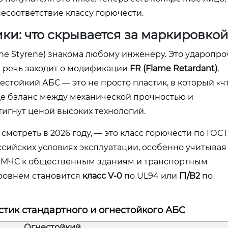
несоответствие классу горючести.
ки: что скрывается за маркировкой
iene Styrene) знакома любому инженеру. Это ударопр
а речь заходит о модификации
FR (Flame Retardant)
,
стойкий АБС — это не просто пластик, в который «ч
де баланс между механической прочностью и
игнут ценой высоких технологий.
мотреть в 2026 году, — это класс горючести по ГОСТ
сийских условиях эксплуатации, особенно учитывая
я МЧС к общественным зданиям и транспортным
ровнем становится
класс V-0
по UL94 или
Г1/В2
по
тик стандартного и огнестойкого АБС
Огнестойкий