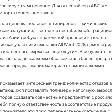
блокируется мгновенно. Для огнестойкого АБС это
импорта теперь вне закона.
льная цепочка поставок антипиренов — химических
 самозатухания, — остается нестабильной. Традици
ы из Азии требуют тщательной проверки качества.
ие как участники выставки AIRVent 2026, демонстри
ачественного сырья все еще ощутим. В результате ц
а, но парадоксальным образом стала более прозрач
роков, предлагающих материал с сомнительными
 показывает интересный тренд: количество отказов в
пытающихся поставлять полимеры напрямую, выросл
ьюторов создавать совместные предприятия с россий
бя полную ответственность за соответствие проду
покупателя это плюс: теперь есть конкретное лицо,