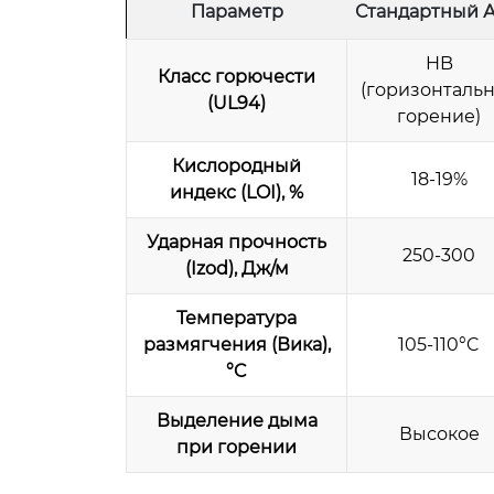
Параметр
Стандартный 
HB
Класс горючести
(горизонталь
(UL94)
горение)
Кислородный
18-19%
индекс (LOI), %
Ударная прочность
250-300
(Izod), Дж/м
Температура
размягчения (Вика),
105-110°C
°C
Выделение дыма
Высокое
при горении