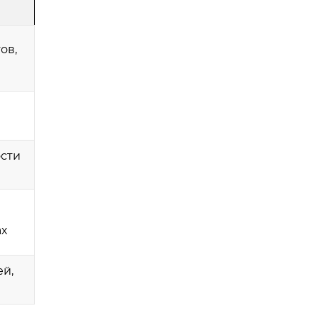
ов,
и
сти
ах
ей,