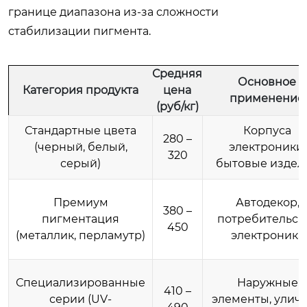
границе диапазона из-за сложности
стабилизации пигмента.
Средняя
Основное
Категория продукта
цена
применение
(руб/кг)
Стандартные цвета
Корпуса
280 –
(черный, белый,
электроники,
320
серый)
бытовые издел
Премиум
Автодекор,
380 –
пигментация
потребительск
450
(металлик, перламутр)
электроника
Специализированные
Наружные
410 –
серии (UV-
элементы, улич