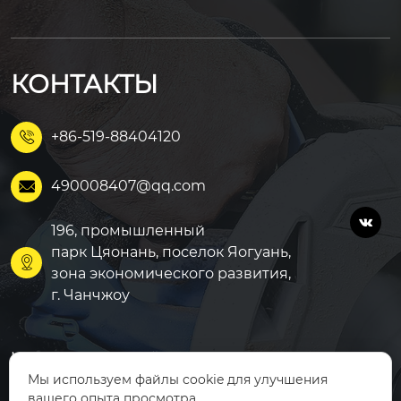
КОНТАКТЫ
+86-519-88404120

490008407@qq.com


196, промышленный
парк Цяонань, поселок Яогуань,

зона экономического развития,
г. Чанчжоу
Модифицированный АБ
Главная
С
Мы используем файлы cookie для улучшения
Продукция
вашего опыта просмотра.