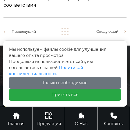
соответствия
Предыдущий
Следующий
Мы используем файлы cookie для улучшения
вашего опыта просмотра.
Продолжая использовать этот сайт, вы
соглашаетесь с нашей
Политикой
конфиденциальности.
КОНТАКТЫ
Только необходимые
+86-519-88404120

Принять все
490008407@qq.com






Главная
Продукция
О Нас
Контакты
196, промышленный