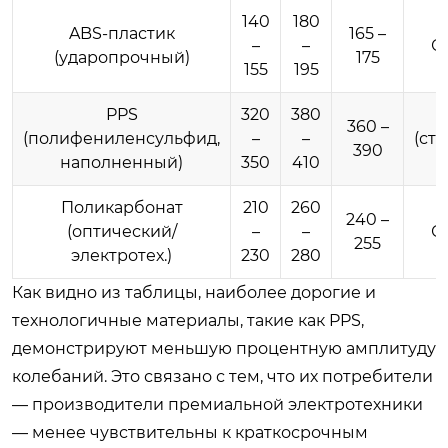
140
180
ABS-пластик
165 –
–
–
С
(ударопрочный)
175
155
195
PPS
320
380
Н
360 –
(полифениленсульфид,
–
–
(ст
390
наполненный)
350
410
Поликарбонат
210
260
240 –
(оптический/
–
–
С
255
электротех.)
230
280
Как видно из таблицы, наиболее дорогие и
технологичные материалы, такие как PPS,
демонстрируют меньшую процентную амплитуду
колебаний. Это связано с тем, что их потребители
— производители премиальной электротехники
— менее чувствительны к краткосрочным