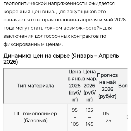
геополитической напряженности ожидается
коррекция цен вниз. Для закупщиков это
означает, что вторая половина апреля и май 2026
года могут стать «окном возможностей» для
заключения долгосрочных контрактов по
фиксированным ценам.
Динамика цен на сырье (Январь – Апрель
2026)
Цена
Цена
Прогноз
в янв.
в мар.
на май
Тип материала
2026
2026
Вола
2026
(руб/
(руб/
(руб/кг)
кг)
кг)
95
135
ПП гомополимер
115 –
–
–
В
(базовый)
125
105
145