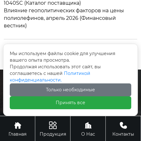
1040SC (Каталог поставщика)
Влияние геополитических факторов на цены
полиолефинов, апрель 2026 (Финансовый
вестник)
Мы используем файлы cookie для улучшения
Предыдущий
Следующий
вашего опыта просмотра.
Продолжая использовать этот сайт, вы
соглашаетесь с нашей
Политикой
конфиденциальности.
Только необходимые
КОНТАКТЫ
Принять все
+86-519-88404120





Главная
Продукция
О Нас
Контакты
490008407@qq.com
