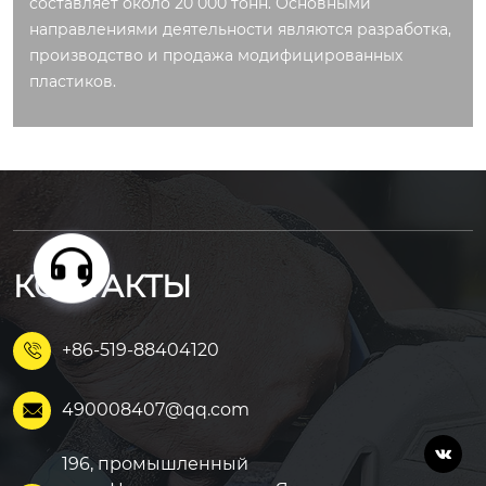
составляет около 20 000 тонн. Основными
направлениями деятельности являются разработка,
производство и продажа модифицированных
пластиков.
КОНТАКТЫ
+86-519-88404120

490008407@qq.com


196, промышленный