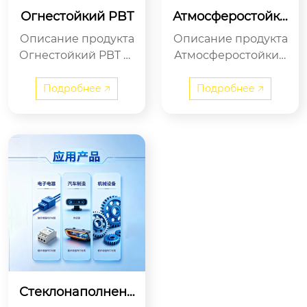
Огнестойкий PBT
Атмосферостойки
й PBT
Описание продукта
Описание продукта
Огнестойкий PBT —
Атмосферостойкий
это высокоэффекти
PBT — это высокоэф
вный инженерный
фективный инжене
Подробнее 🡥
Подробнее 🡥
пластик, изготов...
рный пластик, из...
Стеклонаполненн
ый PBT