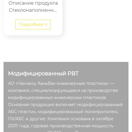
Описание продукта
Стеклонаполненны
й PBT — это высоко
эффективный инже
Подробнее 🡥
нерный пластик, п...
Модифицированный PBT
АО «Чанчжоу Ханьбан инженерные пластики» —
компания, специализирующаяся на производстве
модифицированных инженерных пластиков.
Основная продукция включает модифицированный
АБС-пластик, модифицированный полипропилен,
ПК/АБС и другие. Компания основана в октябре
2007 года, годовая производственная мощность