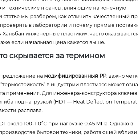
о и технические нюансы, влияющие на конечную
й статье мы разберем, как отличить качественный пр
 проверять в лаборатории и почему прямые поставки
у Ханьбан инженерные пластики», часто оказываютс
аже если начальная цена кажется выше.
то скрывается за термином
 предложение на
модифицированный PP
, важно четк
“термостойкость” в индустрии пластмасс может озна
ста применения. Для инженера-конструктора ключе
иба под нагрузкой (HDT — Heat Deflection Temperatu
зкости расплава.
 около 100-110°C при нагрузке 0.45 МПа. Однако в
роизводстве бытовой техники, работающей вблизи