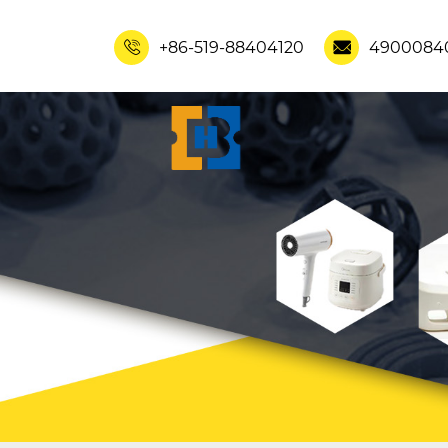
+86-519-88404120
4900084

