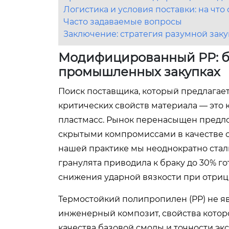
Логистика и условия поставки: на чт
Часто задаваемые вопросы
Заключение: стратегия разумной зак
Модифицированный PP: ба
промышленных закупках
Поиск поставщика, который предлагае
критических свойств материала — это 
пластмасс. Рынок перенасыщен предло
скрытыми компромиссами в качестве с
нашей практике мы неоднократно сталк
гранулята приводила к браку до 30% г
снижения ударной вязкости при отриц
Термостойкий полипропилен (PP) не я
инженерный композит, свойства которо
качества базовой смолы и точности эк