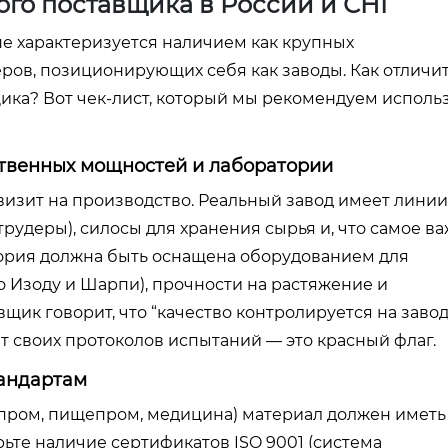
го поставщика в России и СНГ
е характеризуется наличием как крупных
ров, позиционирующих себя как заводы. Как отличи
ика? Вот чек-лист, который мы рекомендуем исполь
ственных мощностей и лаборатории
визит на производство. Реальный завод имеет линии
удеры), силосы для хранения сырья и, что самое ва
ория должна быть оснащена оборудованием для
о Изоду и Шарпи), прочности на растяжение и
вщик говорит, что “качество контролируется на завод
ет своих протоколов испытаний — это красный флаг.
тандартам
топром, пищепром, медицина) материал должен иметь
ьте наличие сертификатов ISO 9001 (система