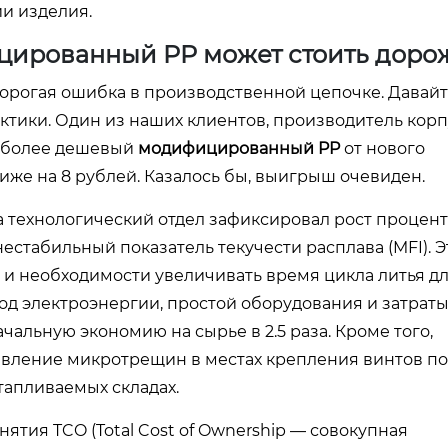
ии изделия.
ированный PP может стоить доро
орогая ошибка в производственной цепочке. Давай
ктики. Один из наших клиентов, производитель кор
а более дешевый
модифицированный PP
от нового
иже на 8 рублей. Казалось бы, выигрыш очевиден.
а технологический отдел зафиксировал рост процент
естабильный показатель текучести расплава (MFI). Э
и необходимости увеличивать время цикла литья д
ход электроэнергии, простой оборудования и затраты
альную экономию на сырье в 2.5 раза. Кроме того,
явление микротрещин в местах крепления винтов п
тапливаемых складах.
ятия TCO (Total Cost of Ownership — совокупная