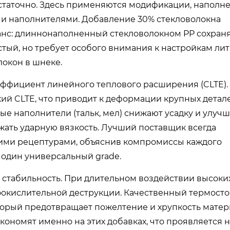
остаточно. Здесь применяются модификации, наполн
ми наполнителями. Добавление 30% стекловолокна
юанс: длиннонаполненный стекловолокном PP сохран
тый, но требует особого внимания к настройкам ли
окон в шнеке.
ффициент линейного теплового расширения (CLTE).
й CLTE, что приводит к деформации крупных детал
е наполнители (тальк, мел) снижают усадку и улуч
жать ударную вязкость. Лучший поставщик всегда
ими рецептурами, объяснив компромиссы каждого
ь один универсальный grade.
 стабильность. При длительном воздействии высоки
окислительной деструкции. Качественный термост
оторый предотвращает пожелтение и хрупкость матер
кономят именно на этих добавках, что проявляется 