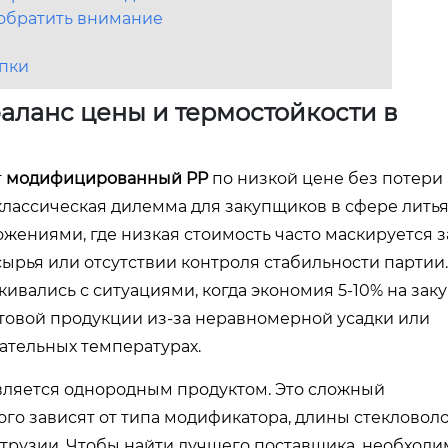
о обратить внимание
упки
ланс цены и термостойкости в
т
модифицированный PP
по низкой цене без потери
классическая дилемма для закупщиков в сфере лить
жениями, где низкая стоимость часто маскируется з
ырья или отсутствии контроля стабильности партии.
ивались с ситуациями, когда экономия 5-10% на зак
отовой продукции из-за неравномерной усадки или
ательных температурах.
вляется однородным продуктом. Это сложный
го зависят от типа модификатора, длины стекловоло
струзии. Чтобы найти лучшего поставщика, необходи