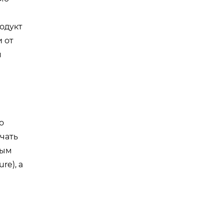
одукт
 от
я
о
чать
вым
re), а