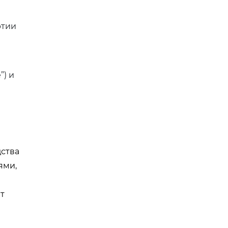
ртии
”) и
дства
ями,
т