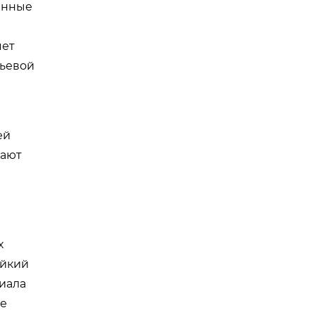
енные
яет
тьевой
ей
шают
х
ойкий
иала
не