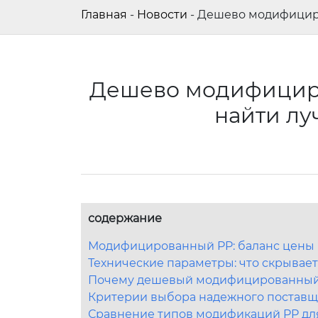
Главная
-
Новости
-
Дешево модифициро
Дешево модифициро
найти лу
содержание
Модифицированный PP: баланс цены 
Технические параметры: что скрывае
Почему дешевый модифицированный 
Критерии выбора надежного поставщи
Сравнение типов модификаций PP дл