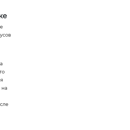
же
те
пусов
а
то
ля
 на
осле