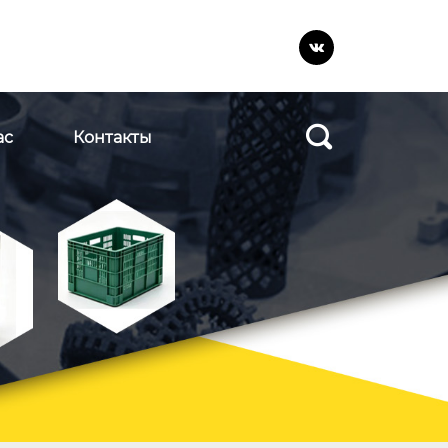


ас
Контакты