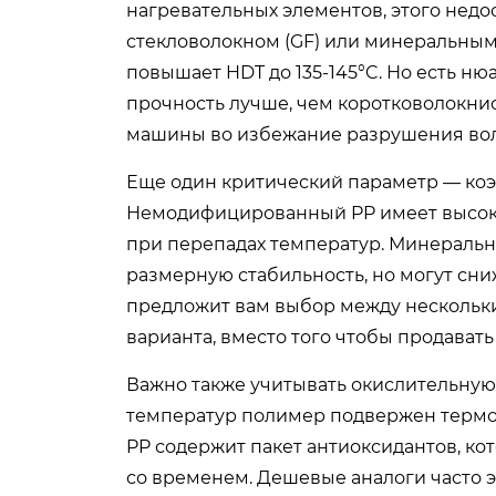
нагревательных элементов, этого нед
стекловолокном (GF) или минеральны
повышает HDT до 135-145°C. Но есть н
прочность лучше, чем коротковолокнис
машины во избежание разрушения вол
Еще один критический параметр — коэ
Немодифицированный PP имеет высоки
при перепадах температур. Минеральны
размерную стабильность, но могут сни
предложит вам выбор между нескольк
варианта, вместо того чтобы продават
Важно также учитывать окислительную
температур полимер подвержен термо
PP содержит пакет антиоксидантов, к
со временем. Дешевые аналоги часто э