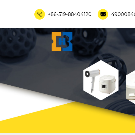
+86-519-88404120
4900084

