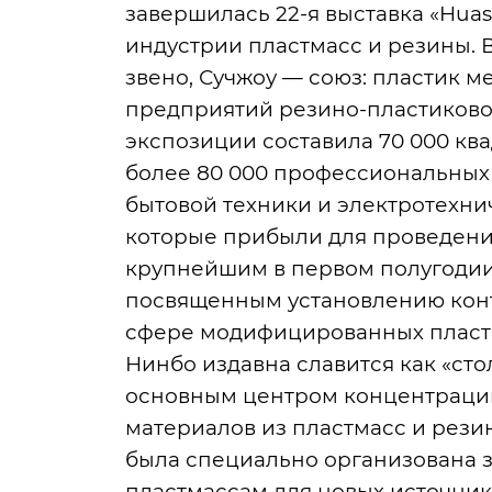
завершилась 22-я выставка «Hua
индустрии пластмасс и резины. 
звено, Сучжоу — союз: пластик м
предприятий резино-пластиково
экспозиции составила 70 000 кв
более 80 000 профессиональных 
бытовой техники и электротехни
которые прибыли для проведения
крупнейшим в первом полугодии
посвященным установлению конт
сфере модифицированных пласт
Нинбо издавна славится как «ст
основным центром концентрации
материалов из пластмасс и рези
была специально организована
пластмассам для новых источник