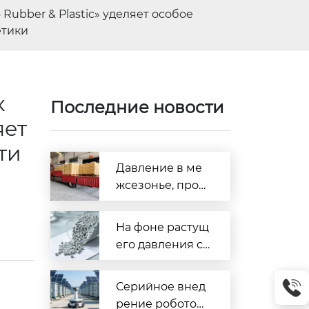
o Rubber & Plastic» уделяет особое
етики
к
Последние новости
яет
ти
Давление в ме
жсезонье, прор
ыв в отрасли! В
конце июля на
На фоне растущ
рынке модифи
его давления со
цированных пл
стороны затрат
астиков прояви
производители
Серийное внед
лись структурн
модифицирова
рение роботов
ые возможност