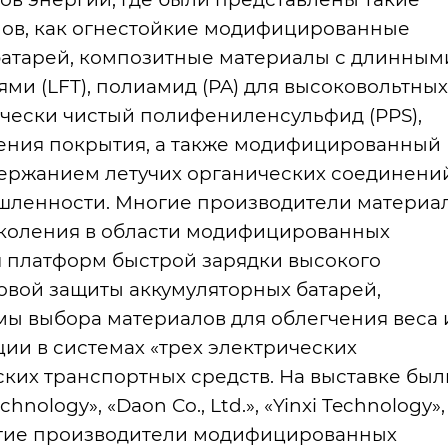
ов, как огнестойкие модифицированные
батарей, композитные материалы с длинным
и (LFT), полиамид (PA) для высоковольтных
чески чистый полифениленсульфид (PPS),
ения покрытия, а также модифицированный
держанием летучих органических соединени
шленности. Многие производители материа
коления в области модифицированных
я платформ быстрой зарядки высокого
овой защиты аккумуляторных батарей,
ы выбора материалов для облегчения веса 
ии в системах «трех электрических
ких транспортных средств. На выставке был
nology», «Daon Co., Ltd.», «Yinxi Technology»,
многие производители модифицированных