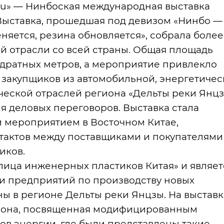
su» — Нинбоская международная выставка
Выставка, прошедшая под девизом «Нинбо —
еняется, резина обновляется», собрала более
й отрасли со всей страны. Общая площадь
адратных метров, а мероприятие привлекло
закупщиков из автомобильной, энергетичес
ческой отраслей региона «Дельты реки Янцз
 деловых переговоров. Выставка стала
 мероприятием в Восточном Китае,
актов между поставщиками и покупателями
иков.
олица инженерных пластиков Китая» и являет
 предприятий по производству новых
ны в регионе Дельты реки Янцзы. На выстав
 зона, посвященная модифицированным
ов энергии, где были представлены такие