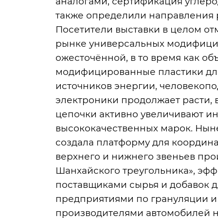
аналогами, сертификация углеро
также определили направления р
Посетители выставки в целом от
рынке универсальных модифицир
ожесточённой, в то время как о
модифицированные пластики для
источников энергии, человекоп
электроники продолжает расти, 
цепочки активно увеличивают ин
высококачественных марок. Нынеш
создала платформу для координ
верхнего и нижнего звеньев про
Шанхайского треугольника», эф
поставщиками сырья и добавок д
предприятиями по грануляции и 
производителями автомобилей н