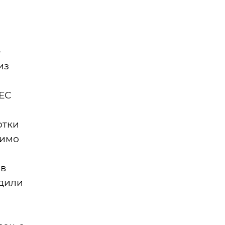
е
из
 ЕС
отки
мимо
ов
удили