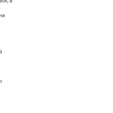
ок, а
на
й
о